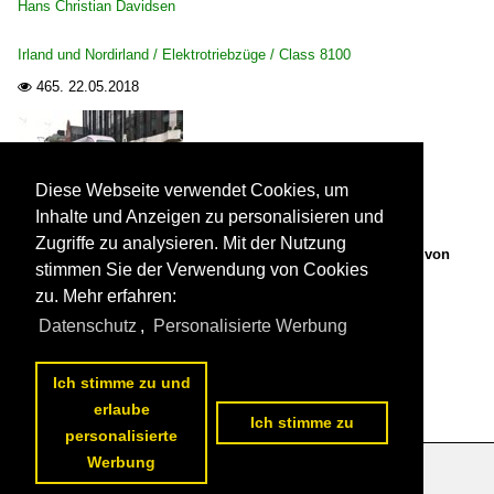
Hans Christian Davidsen
Irland und Nordirland / Elektrotriebzüge / Class 8100
465.
22.05.2018

Diese Webseite verwendet Cookies, um
Inhalte und Anzeigen zu personalisieren und
Die Straßenbahn LUAS 3007 am Beresford Place unter der
Zugriffe zu analysieren. Mit der Nutzung
Hochbahn von DART. Auf der Brücke wird die Straßenbahn von
stimmen Sie der Verwendung von Cookies
einem Treibzug überquert. Aufnahme: 9. Mai 2018.

Hans Christian Davidsen
zu. Mehr erfahren:
Irland und Nordirland / Straßenbahn / Dublin LUAS
Datenschutz
,
Personalisierte Werbung
391.
22.05.2018

Ich stimme zu und
erlaube
Ich stimme zu
personalisierte
Werbung
Datenschutzerklärung
|
Impressum
|
Kontakt