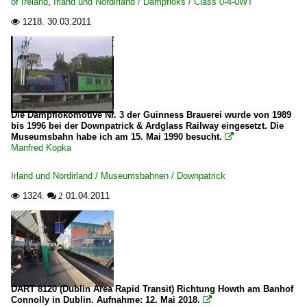
of Ireland
,
Irland und Nordirland / Dampfloks / Class 0-4-0WT
1218.
30.03.2011

Die Dampflokomotive Nr. 3 der Guinness Brauerei wurde von 1989
bis 1996 bei der Downpatrick & Ardglass Railway eingesetzt. Die
Museumsbahn habe ich am 15. Mai 1990 besucht.

Manfred Kopka
Irland und Nordirland / Museumsbahnen / Downpatrick
1324.
01.04.2011

 2
DART 8120 (Dublin Area Rapid Transit) Richtung Howth am Banhof
Connolly in Dublin. Aufnahme: 12. Mai 2018.
