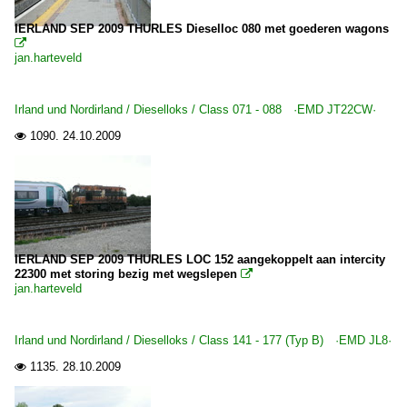
IERLAND SEP 2009 THURLES Dieselloc 080 met goederen wagons

jan.harteveld
Irland und Nordirland / Dieselloks / Class 071 - 088 ·EMD JT22CW·
1090.
24.10.2009

IERLAND SEP 2009 THURLES LOC 152 aangekoppelt aan intercity
22300 met storing bezig met wegslepen

jan.harteveld
Irland und Nordirland / Dieselloks / Class 141 - 177 (Typ B) ·EMD JL8·
1135.
28.10.2009
