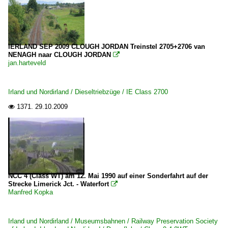
IERLAND SEP 2009 CLOUGH JORDAN Treinstel 2705+2706 van
NENAGH naar CLOUGH JORDAN

jan.harteveld
Irland und Nordirland / Dieseltriebzüge / IE Class 2700
1371.
29.10.2009

NCC 4 (Class WT) am 12. Mai 1990 auf einer Sonderfahrt auf der
Strecke Limerick Jct. - Waterfort

Manfred Kopka
Irland und Nordirland / Museumsbahnen / Railway Preservation Society