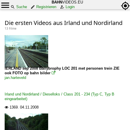
BAHN
VIDEOS.EU
Suche
Registrieren
Login
Die ersten Videos aus Irland und Nordirland
13 Filme
IERLAND sep 2008 Ballybrophy LOC 201 met personen trein ZIE
ook FOTO op bahn bilder

jan.harteveld
Irland und Nordirland / Dieselloks / Class 201 - 234 (Typ C, Typ B
eingearbeitet)
1369.
04.11.2008
