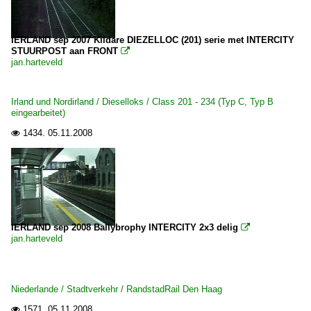
IERLAND sep 2007 Kildare DIEZELLOC (201) serie met INTERCITY
STUURPOST aan FRONT

jan.harteveld
Irland und Nordirland / Dieselloks / Class 201 - 234 (Typ C, Typ B
eingearbeitet)
1434.
05.11.2008

IERLAND sep 2008 Ballybrophy INTERCITY 2x3 delig

jan.harteveld
Niederlande / Stadtverkehr / RandstadRail Den Haag
1571.
05.11.2008
