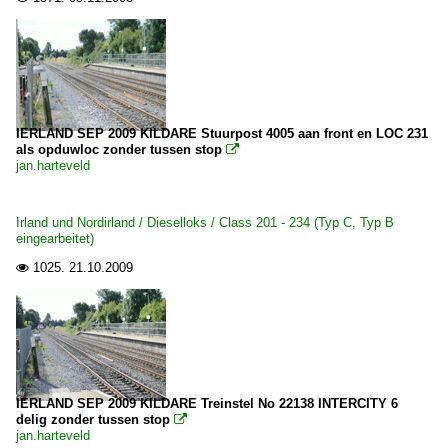
IERLAND SEP 2009 KILDARE Stuurpost 4005 aan front en LOC 231
als opduwloc zonder tussen stop

jan.harteveld
Irland und Nordirland / Dieselloks / Class 201 - 234 (Typ C, Typ B
eingearbeitet)
1025.
21.10.2009

IERLAND SEP 2009 KILDARE Treinstel No 22138 INTERCITY 6
delig zonder tussen stop

jan.harteveld