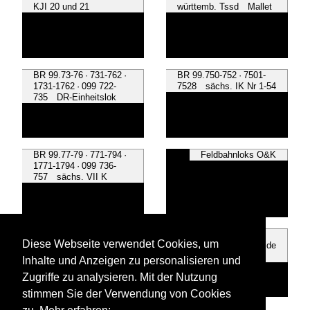
KJI 20 und 21
württemb. Tssd Mallet
BR 99.73-76 · 731-762 ·
BR 99.750-752 · 7501-
1731-1762 · 099 722-
7528 sächs. IK Nr 1-54
735 DR-Einheitslok
BR 99.77-79 · 771-794 ·
Feldbahnloks O&K
1771-1794 · 099 736-
757 sächs. VII K
Humboldt M.105
Krauss-Maffei KB 10
Diese Webseite verwendet Cookies, um
Brohtalbahn 11sm
u.a. 'Schwarzach', 'Wilde
Mallet
Hilde'
Inhalte und Anzeigen zu personalisieren und
Zugriffe zu analysieren. Mit der Nutzung
stimmen Sie der Verwendung von Cookies