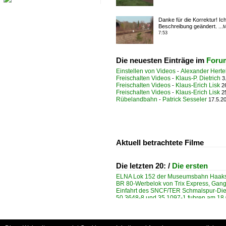
Danke für die Korrektur! Ic
Beschreibung geändert. ...
M
7:53
Die neuesten Einträge im
Foru
Einstellen von Videos
Alexander Herte
-
Freischalten Videos
Klaus-P. Dietrich
-
3.
Freischalten Videos
Klaus-Erich Lisk
-
26
Freischalten Videos
Klaus-Erich Lisk
-
25
Rübelandbahn
Patrick Sesseler
-
17.5.20
Aktuell betrachtete Filme
Die letzten 20: /
Die ersten
ELNA Lok 152 der Museumsbahn Haaks
BR 80-Werbelok von Trix Express, Gan
Einfahrt des SNCF/TER Schmalspur-Dies
50 3648-8 und 35 1097-1 fuhren am 18
Am 27.09.25 fand das 140 jährige Stre
T 478 4067 als R 928 zu sehen
...
T 478 4067 als R 927 und 754
...