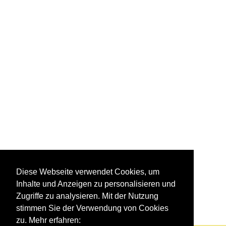
Henschel DH 440
Diese Webseite verwendet Cookies, um
Inhalte und Anzeigen zu personalisieren und
Zugriffe zu analysieren. Mit der Nutzung
stimmen Sie der Verwendung von Cookies
zu. Mehr erfahren: