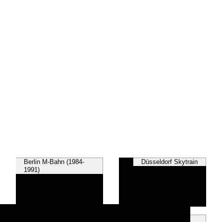
Berlin M-Bahn (1984-
Düsseldorf Skytrain
1991)
Transrapid
Wuppertaler