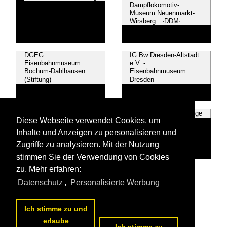
Dampflokomotiv-
Museum Neuenmarkt-
Wirsberg ·DDM·
DGEG
IG Bw Dresden-Altstadt
Eisenbahnmuseum
e.V. -
Bochum-Dahlhausen
Eisenbahnmuseum
(Stiftung)
Dresden
Thüringer
~ Sonstige
Diese Webseite verwendet Cookies, um
Eisenbahnverein e. V.,
Weimar ·TEV·
Inhalte und Anzeigen zu personalisieren und
Zugriffe zu analysieren. Mit der Nutzung
stimmen Sie der Verwendung von Cookies
zu. Mehr erfahren:
Alle Videos aus
Museen und Ausstellungen
Datenschutz
,
Personalisierte Werbung
Die ersten Videos aus
Museen und Ausstellungen
Ich stimme zu und
erlaube