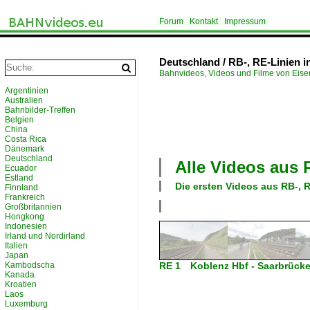
Forum
Kontakt
Impressum
Deutschland / RB-, RE-Linien 
Bahnvideos, Videos und Filme von Eis
Argentinien
Australien
Bahnbilder-Treffen
Belgien
China
Costa Rica
Dänemark
Deutschland
Alle Videos aus
Ecuador
Estland
Die ersten Videos aus
RB-, 
Finnland
Frankreich
Großbritannien
Hongkong
Indonesien
Irland und Nordirland
Italien
Japan
Kambodscha
RE 1 Koblenz Hbf - Saarbrück
Kanada
Kroatien
Laos
Luxemburg