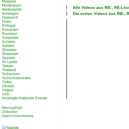
Malaysia
Montenegro
Alle Videos aus
RB-, RE-Lin
Niederlande
Die ersten Videos aus
RB-, 
Norwegen
Österreich
Polen
Portugal
Rumänien
Russland
Schweden
Schweiz
Serbien
Slowakei
Slowenien
Spanien
Sri Lanka
Taiwan
Thailand
Tschechien
Tschechoslowakei
Türkei
Ukraine
Ungarn
USA
Vereinigte Arabische Emirate
Neuzugänge
Zeitachse
Datenschutzerklärung