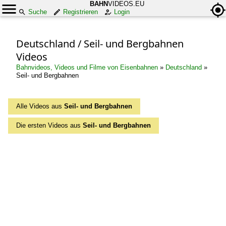
BAHN
VIDEOS.EU
Suche
Registrieren
Login
Deutschland / Seil- und Bergbahnen
Videos
Bahnvideos, Videos und Filme von Eisenbahnen
»
Deutschland
»
Seil- und Bergbahnen
Alle Videos aus
Seil- und Bergbahnen
Die ersten Videos aus
Seil- und Bergbahnen