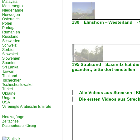
Malaysia
Montenegro
Niederlande
Norwegen
Österreich
130 Elmshorn – Westerland ·
Polen
Portugal
Rumänien
Russland
Schweden
Schweiz
Serbien
Slowakei
Slowenien
Spanien
195 Stralsund - Sassnitz hat di
Sri Lanka
geändert, bitte dort einstellen
Taiwan
Thailand
Tschechien
Tschechoslowakei
Türkei
Alle Videos aus
Strecken | 
Ukraine
Ungarn
Die ersten Videos aus
Strec
USA
Vereinigte Arabische Emirate
Neuzugänge
Zeitachse
Datenschutzerklärung