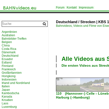
Forum
Kontakt
Impressum
Deutschland / Strecken | KBS 
Bahnvideos, Videos und Filme von Eis
Argentinien
Australien
Bahnbilder-Treffen
Belgien
China
Costa Rica
Dänemark
Deutschland
Alle Videos aus
Ecuador
Estland
Die ersten Videos aus
Strec
Finnland
Frankreich
Großbritannien
Hongkong
Indonesien
Irland und Nordirland
Italien
Japan
Kambodscha
110 (Hannover–) Celle – Lünebu
Kanada
Harburg (–Hamburg)
Kroatien
Laos
Luxemburg