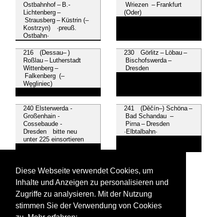
Ostbahnhof – B.-
Wriezen – Frankfurt
Lichtenberg –
(Oder)
Strausberg – Küstrin (–
Kostrzyn) ·preuß.
Ostbahn·
216 (Dessau– )
230 Görlitz – Löbau –
Roßlau – Lutherstadt
Bischofswerda –
Wittenberg –
Dresden
Falkenberg (–
Węgliniec)
240 Elsterwerda -
241 (Děčín–) Schöna –
Großenhain -
Bad Schandau –
Cossebaude -
Pirna – Dresden
Dresden bitte neu
·Elbtalbahn·
unter 225 einsortieren
250 (Berlin–)
Diese Webseite verwendet Cookies, um
Wittenberg – Bitterfeld –
Halle
Inhalte und Anzeigen zu personalisieren und
Zugriffe zu analysieren. Mit der Nutzung
stimmen Sie der Verwendung von Cookies