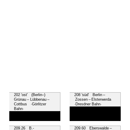
202 'ost' (Berlin–)
208 'süd' Berlin –
Grünau – Lübbenau –
Zossen – Elsterwerda
Cottbus ·Görlitzer
·Dresdner Bahn·
Bahn·
209.26 B.-
209.60 Eberswalde –