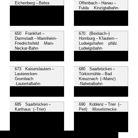
Eichenberg – Bebra
Offenbach – Hanau –
Fulda ·Kinzigtalbahn·
650 Frankfurt –
670 (Bexbach–)
Darmstadt – Mannheim-
Homburg – K'lautern –
Friedrichsfeld ·Main-
Ludwigshafen ·pfälz.
Neckar-Bahn·
Ludwigsbahn·
673 Kaiserslautern –
680 Saarbrücken –
Lauterecken-
Türkismühle – Bad
Grumbach
Kreuznach (–Mainz)
·Lautertalbahn·
·Nahetalbahn·
685 Saarbrücken –
690 Koblenz – Trier (–
Karthaus (–Trier)
Perl) ·Moselstrecke·