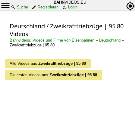
BAHN
VIDEOS.EU
Suche
Registrieren
Login
Deutschland / Zweikrafttriebzüge | 95 80
Videos
Bahnvideos, Videos und Filme von Eisenbahnen
»
Deutschland
»
Zweikrafttriebzüge | 95 80
Alle Videos aus
Zweikrafttriebzüge | 95 80
Die ersten Videos aus
Zweikrafttriebzüge | 95 80