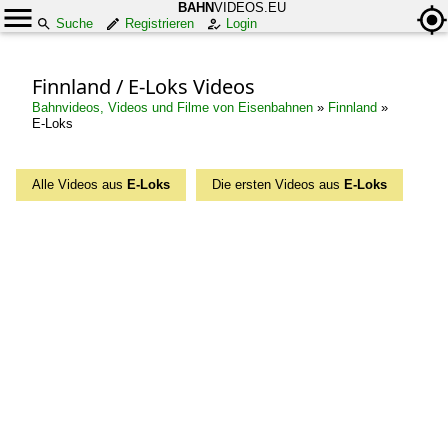
BAHN
VIDEOS.EU
Suche
Registrieren
Login
Finnland / E-Loks Videos
Bahnvideos, Videos und Filme von Eisenbahnen
»
Finnland
»
E-Loks
Alle Videos aus
E-Loks
Die ersten Videos aus
E-Loks