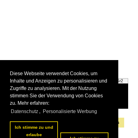
Diese Webseite verwendet Cookies, um
Inhalte und Anzeigen zu personalisieren und
Sr1
Sr2
Zugriffe zu analysieren. Mit der Nutzung
stimmen Sie der Verwendung von Cookies
zu. Mehr erfahren:
Datenschutz
,
Personalisierte Werbung
Alle Videos aus
E-Loks
Die ersten Videos aus
E-Loks
Ich stimme zu und
erlaube