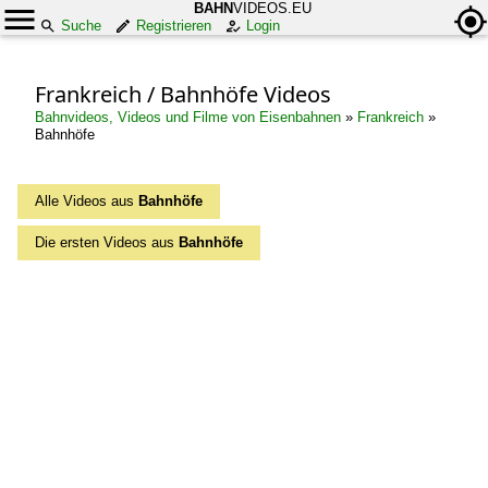
BAHN
VIDEOS.EU
Suche
Registrieren
Login
Frankreich / Bahnhöfe Videos
Bahnvideos, Videos und Filme von Eisenbahnen
»
Frankreich
»
Bahnhöfe
Alle Videos aus
Bahnhöfe
Die ersten Videos aus
Bahnhöfe