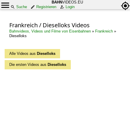
BAHN
VIDEOS.EU
Suche
Registrieren
Login
Frankreich / Dieselloks Videos
Bahnvideos, Videos und Filme von Eisenbahnen
»
Frankreich
»
Dieselloks
Alle Videos aus
Dieselloks
Die ersten Videos aus
Dieselloks