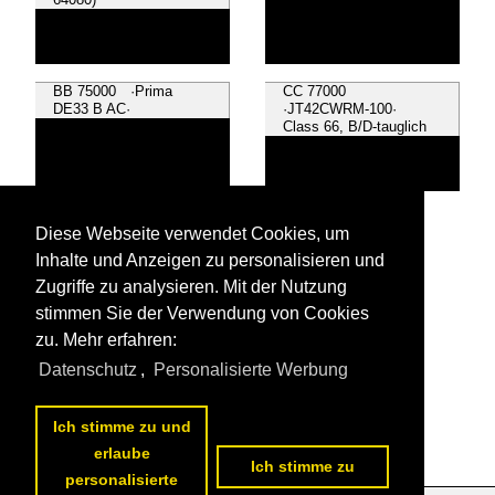
BB 75000 ·Prima
CC 77000
DE33 B AC·
·JT42CWRM-100·
Class 66, B/D-tauglich
~ Sonstige
Diese Webseite verwendet Cookies, um
Inhalte und Anzeigen zu personalisieren und
Zugriffe zu analysieren. Mit der Nutzung
stimmen Sie der Verwendung von Cookies
zu. Mehr erfahren:
Alle Videos aus
Dieselloks
Datenschutz
,
Personalisierte Werbung
Die ersten Videos aus
Dieselloks
Ich stimme zu und
erlaube
Ich stimme zu
personalisierte