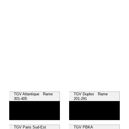
TGV Atlantique Rame
TGV Duplex Rame
301-405
201-291
TGV Paris Sud-Est
TGV PBKA