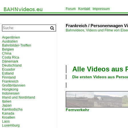
Forum
Kontakt
Impressum
Frankreich / Personenwagen V
Bahnvideos, Videos und Filme von Eis
Argentinien
Australien
Bahnbilder-Treffen
Belgien
China
Costa Rica
Dänemark
Deutschland
Alle Videos aus
Ecuador
Estland
Die ersten Videos aus
Pers
Finnland
Frankreich
Großbritannien
Hongkong
Indonesien
Irland und Nordirland
Italien
Japan
Kambodscha
Fernverkehr
Kanada
Kroatien
Laos
Luxemburg