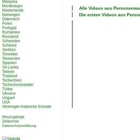
Malaysia
Montenegro
Alle Videos aus
Personenwa
Niederlande
Die ersten Videos aus
Pers
Norwegen
Österreich
Polen
Portugal
Rumänien
Russland
Schweden
Schweiz
Serbien
Slowakei
Slowenien
Spanien
Sri Lanka
Taiwan
Thailand
Tschechien
Tschechoslowakei
Türkei
Ukraine
Ungarn
USA
Vereinigte Arabische Emirate
Neuzugänge
Zeitachse
Datenschutzerklärung