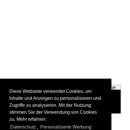
Class 66 ·JT42CWR·
~ Sonstige
Diese Webseite verwendet Cookies, um
Inhalte und Anzeigen zu personalisieren und
Zugriffe zu analysieren. Mit der Nutzung
stimmen Sie der Verwendung von Cookies
zu. Mehr erfahren:
Alle Videos aus
Dieselloks
Datenschutz
,
Personalisierte Werbung