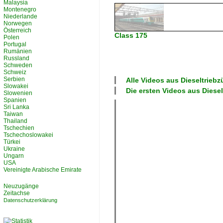
Malaysia
Montenegro
Niederlande
Norwegen
Österreich
Class 175
Polen
Portugal
Rumänien
Russland
Schweden
Schweiz
Serbien
Alle Videos aus
Dieseltriebz
Slowakei
Die ersten Videos aus
Diese
Slowenien
Spanien
Sri Lanka
Taiwan
Thailand
Tschechien
Tschechoslowakei
Türkei
Ukraine
Ungarn
USA
Vereinigte Arabische Emirate
Neuzugänge
Zeitachse
Datenschutzerklärung