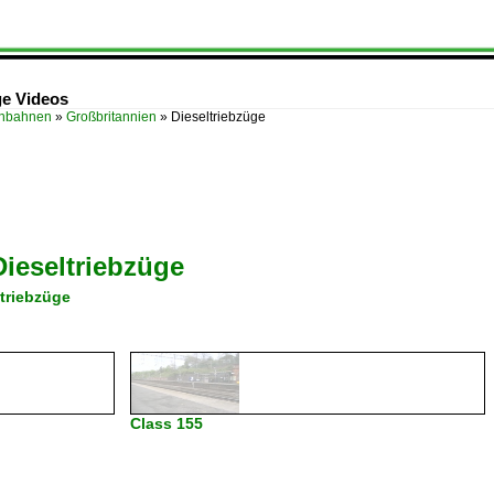
ge Videos
enbahnen
»
Großbritannien
»
Dieseltriebzüge
Dieseltriebzüge
ltriebzüge
Class 155