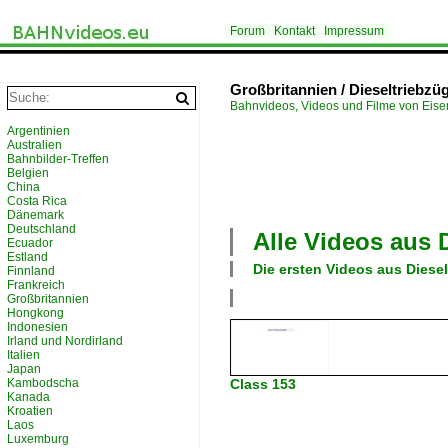
Forum
Kontakt
Impressum
Großbritannien / Dieseltriebzü
Bahnvideos, Videos und Filme von Eis
Argentinien
Australien
Bahnbilder-Treffen
Belgien
China
Costa Rica
Dänemark
Deutschland
Alle Videos aus
Ecuador
Estland
Die ersten Videos aus
Diese
Finnland
Frankreich
Großbritannien
Hongkong
Indonesien
Irland und Nordirland
Italien
Japan
Kambodscha
Class 153
Kanada
Kroatien
Laos
Luxemburg