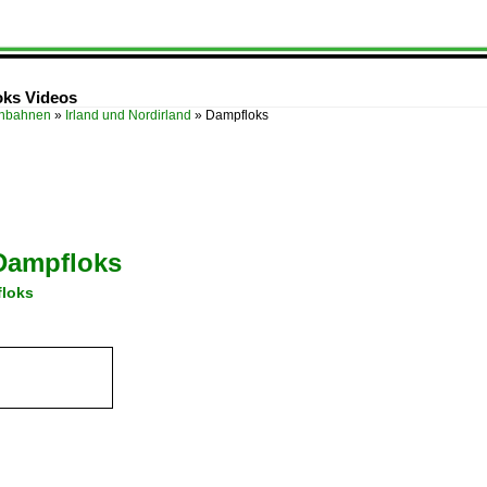
oks Videos
enbahnen
»
Irland und Nordirland
»
Dampfloks
Dampfloks
loks