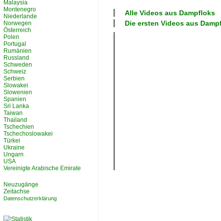
Malaysia
Montenegro
Alle Videos aus
Dampfloks
Niederlande
Die ersten Videos aus
Dampf
Norwegen
Österreich
Polen
Portugal
Rumänien
Russland
Schweden
Schweiz
Serbien
Slowakei
Slowenien
Spanien
Sri Lanka
Taiwan
Thailand
Tschechien
Tschechoslowakei
Türkei
Ukraine
Ungarn
USA
Vereinigte Arabische Emirate
Neuzugänge
Zeitachse
Datenschutzerklärung