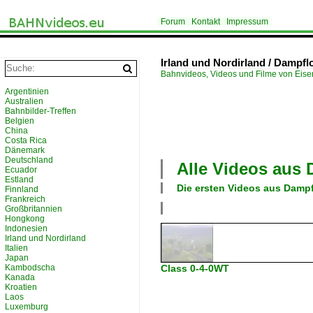
Forum
Kontakt
Impressum
Irland und Nordirland / Dampfl
Bahnvideos, Videos und Filme von Eis
Argentinien
Australien
Bahnbilder-Treffen
Belgien
China
Costa Rica
Dänemark
Deutschland
Alle Videos aus
Ecuador
Estland
Die ersten Videos aus
Dampf
Finnland
Frankreich
Großbritannien
Hongkong
Indonesien
Irland und Nordirland
Italien
Japan
Kambodscha
Class 0-4-0WT
Kanada
Kroatien
Laos
Luxemburg