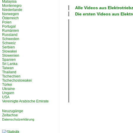
Malaysia
Montenegro
Alle Videos aus
Elektrotrieb
Niederlande
Die ersten Videos aus
Elektr
Norwegen
Österreich
Polen
Portugal
Rumänien
Russland
Schweden
Schweiz
Serbien
Slowakei
Slowenien
Spanien
Sri Lanka
Taiwan
Thailand
Tschechien
Tschechoslowakei
Türkei
Ukraine
Ungarn
USA
Vereinigte Arabische Emirate
Neuzugänge
Zeitachse
Datenschutzerklärung