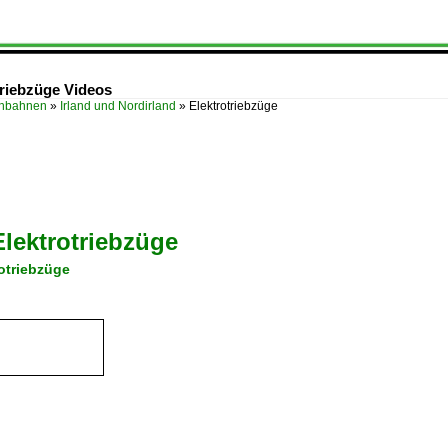
triebzüge Videos
enbahnen
»
Irland und Nordirland
»
Elektrotriebzüge
Elektrotriebzüge
otriebzüge