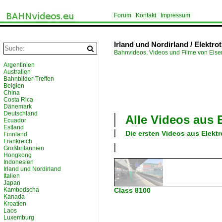
Forum
Kontakt
Impressum
Irland und Nordirland / Elektro
Bahnvideos, Videos und Filme von Eis
Argentinien
Australien
Bahnbilder-Treffen
Belgien
China
Costa Rica
Dänemark
Deutschland
Alle Videos aus
Ecuador
Estland
Die ersten Videos aus
Elektr
Finnland
Frankreich
Großbritannien
Hongkong
Indonesien
Irland und Nordirland
Italien
Japan
Kambodscha
Class 8100
Kanada
Kroatien
Laos
Luxemburg