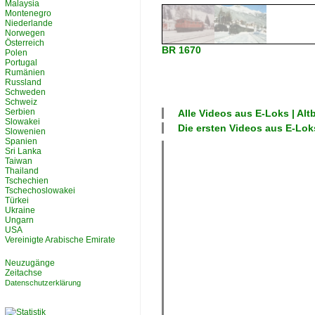
Malaysia
Montenegro
Niederlande
Norwegen
Österreich
BR 1670
Polen
Portugal
Rumänien
Russland
Schweden
Schweiz
Serbien
Alle Videos aus
E-Loks | Alt
Slowakei
Die ersten Videos aus
E-Loks
Slowenien
Spanien
Sri Lanka
Taiwan
Thailand
Tschechien
Tschechoslowakei
Türkei
Ukraine
Ungarn
USA
Vereinigte Arabische Emirate
Neuzugänge
Zeitachse
Datenschutzerklärung