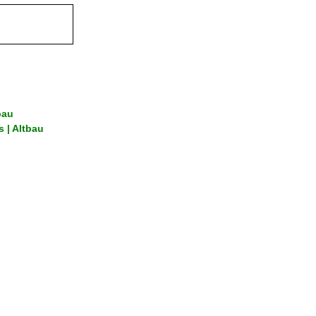
bau
 | Altbau