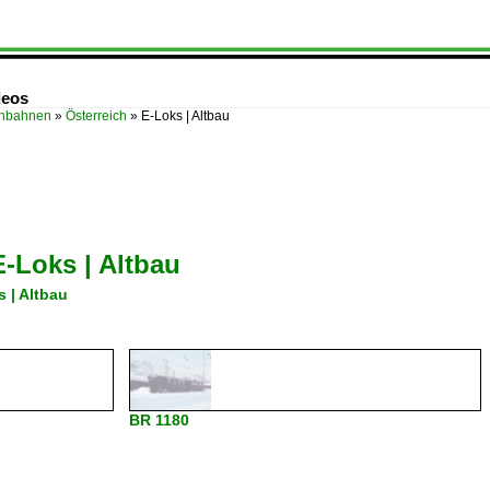
deos
enbahnen
»
Österreich
»
E-Loks | Altbau
E-Loks | Altbau
 | Altbau
BR 1180