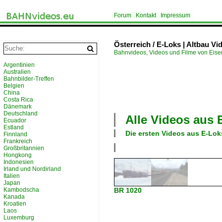
Forum
Kontakt
Impressum
Österreich / E-Loks | Altbau Vi
Bahnvideos, Videos und Filme von Eis
Argentinien
Australien
Bahnbilder-Treffen
Belgien
China
Costa Rica
Dänemark
Deutschland
Alle Videos aus
Ecuador
Estland
Die ersten Videos aus
E-Loks
Finnland
Frankreich
Großbritannien
Hongkong
Indonesien
Irland und Nordirland
Italien
Japan
Kambodscha
BR 1020
Kanada
Kroatien
Laos
Luxemburg