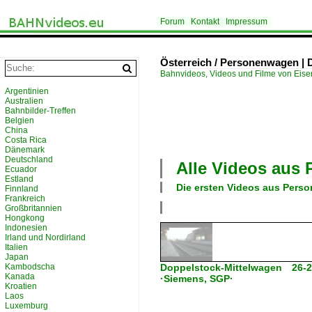
Forum
Kontakt
Impressum
Österreich / Personenwagen |
Bahnvideos, Videos und Filme von Eis
Argentinien
Australien
Bahnbilder-Treffen
Belgien
China
Costa Rica
Dänemark
Deutschland
Alle Videos aus
Ecuador
Estland
Die ersten Videos aus
Perso
Finnland
Frankreich
Großbritannien
Hongkong
Indonesien
Irland und Nordirland
Italien
Japan
Kambodscha
Doppelstock-Mittelwagen 26-
Kanada
·Siemens, SGP·
Kroatien
Laos
Luxemburg