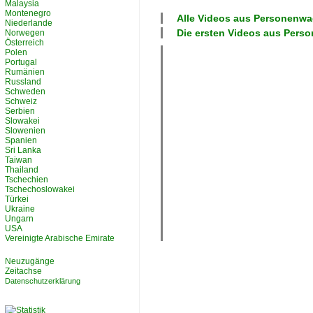
Malaysia
Montenegro
Alle Videos aus
Personenwa
Niederlande
Die ersten Videos aus
Perso
Norwegen
Österreich
Polen
Portugal
Rumänien
Russland
Schweden
Schweiz
Serbien
Slowakei
Slowenien
Spanien
Sri Lanka
Taiwan
Thailand
Tschechien
Tschechoslowakei
Türkei
Ukraine
Ungarn
USA
Vereinigte Arabische Emirate
Neuzugänge
Zeitachse
Datenschutzerklärung