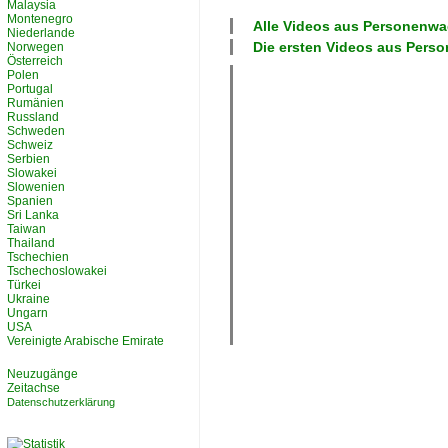
Malaysia
Montenegro
Alle Videos aus
Personenwa
Niederlande
Die ersten Videos aus
Pers
Norwegen
Österreich
Polen
Portugal
Rumänien
Russland
Schweden
Schweiz
Serbien
Slowakei
Slowenien
Spanien
Sri Lanka
Taiwan
Thailand
Tschechien
Tschechoslowakei
Türkei
Ukraine
Ungarn
USA
Vereinigte Arabische Emirate
Neuzugänge
Zeitachse
Datenschutzerklärung