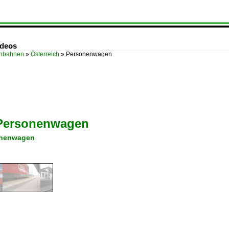
ideos
enbahnen
»
Österreich
»
Personenwagen
Personenwagen
onenwagen