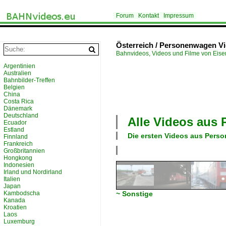
Forum
Kontakt
Impressum
Österreich / Personenwagen V
Bahnvideos, Videos und Filme von Eis
Argentinien
Australien
Bahnbilder-Treffen
Belgien
China
Costa Rica
Dänemark
Deutschland
Alle Videos aus
Ecuador
Estland
Die ersten Videos aus
Pers
Finnland
Frankreich
Großbritannien
Hongkong
Indonesien
Irland und Nordirland
Italien
Japan
Kambodscha
~ Sonstige
Kanada
Kroatien
Laos
Luxemburg