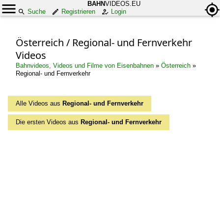
BAHN
VIDEOS.EU
Suche
Registrieren
Login
Österreich / Regional- und Fernverkehr
Videos
Bahnvideos, Videos und Filme von Eisenbahnen
»
Österreich
»
Regional- und Fernverkehr
Alle Videos aus
Regional- und Fernverkehr
Die ersten Videos aus
Regional- und Fernverkehr