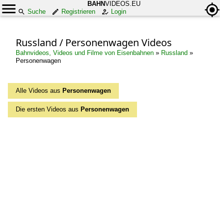
BAHN
VIDEOS.EU
Suche
Registrieren
Login
Russland / Personenwagen Videos
Bahnvideos, Videos und Filme von Eisenbahnen
»
Russland
»
Personenwagen
Alle Videos aus
Personenwagen
Die ersten Videos aus
Personenwagen