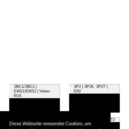
ЭВС1/ЭВС2 |
ЭР2 | ЭР2К, ЭР2T |
EWS1/EWS2 | Velaro
ER2
RUS
ЭС1 | ES1 | Desiro RUS
ЭТ2 | ЭТ2M | ET2
Diese Webseite verwendet Cookies, um
'Lastochka'