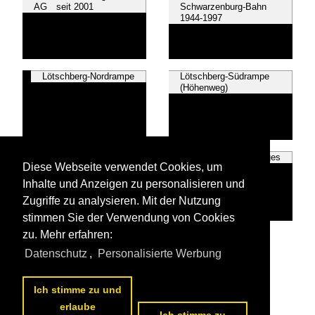
AG seit 2001
Schwarzenburg-Bahn
1944-1997
Lötschberg-Nordrampe
Lötschberg-Südrampe
(Höhenweg)
RM Regionalverkehr
~Sonstiges
Diese Webseite verwendet Cookies, um
Mittelland 1997-2006
Inhalte und Anzeigen zu personalisieren und
Zugriffe zu analysieren. Mit der Nutzung
stimmen Sie der Verwendung von Cookies
zu. Mehr erfahren:
Alle Videos aus
BLS | mit fusionierten Bahnen
Datenschutz
,
Personalisierte Werbung
Die ersten Videos aus
BLS | mit fusionierten Bahnen
Ich stimme zu und
erlaube