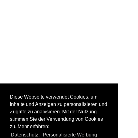
HG 3/4
Diese Webseite verwendet Cookies, um
Inhalte und Anzeigen zu personalisieren und
Zugriffe zu analysieren. Mit der Nutzung
stimmen Sie der Verwendung von Cookies
zu. Mehr erfahren:
Alle Videos aus
Dampfloks | Zahnrad
Datenschutz
,
Personalisierte Werbung