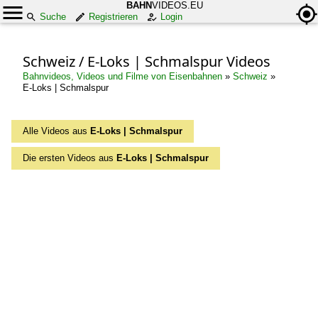
BAHN
VIDEOS.EU
Suche
Registrieren
Login
Schweiz / E-Loks | Schmalspur Videos
Bahnvideos, Videos und Filme von Eisenbahnen
»
Schweiz
»
E-Loks | Schmalspur
Alle Videos aus
E-Loks | Schmalspur
Die ersten Videos aus
E-Loks | Schmalspur