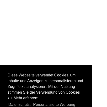
Krokodile (temporäre
Diese Webseite verwendet Cookies, um
Kategorie)
Inhalte und Anzeigen zu personalisieren und
Zugriffe zu analysieren. Mit der Nutzung
stimmen Sie der Verwendung von Cookies
zu. Mehr erfahren:
Alle Videos aus
E-Loks | Schmalspur
Datenschutz
,
Personalisierte Werbung