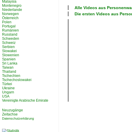
Malaysia
Montenegro
Alle Videos aus
Personenwag
Niederlande
Die ersten Videos aus
Perso
Norwegen
Österreich
Polen
Portugal
Rumänien
Russland
Schweden
Schweiz
Serbien
Slowakei
Slowenien
Spanien
Sri Lanka
Taiwan
Thailand
Tschechien
Tschechoslowakei
Türkei
Ukraine
Ungarn
USA
Vereinigte Arabische Emirate
Neuzugänge
Zeitachse
Datenschutzerklärung