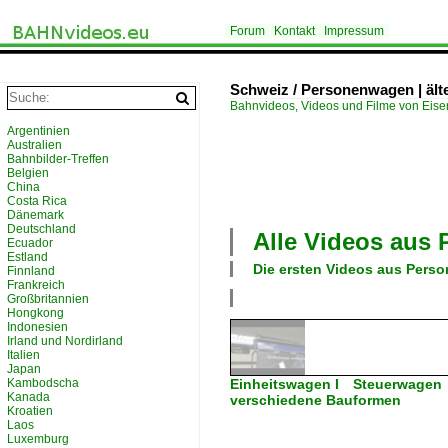
Forum
Kontakt
Impressum
Schweiz / Personenwagen | ält
Bahnvideos, Videos und Filme von Eis
Argentinien
Australien
Bahnbilder-Treffen
Belgien
China
Costa Rica
Dänemark
Deutschland
Alle Videos aus
Ecuador
Estland
Die ersten Videos aus
Perso
Finnland
Frankreich
Großbritannien
Hongkong
Indonesien
Irland und Nordirland
Italien
Japan
Kambodscha
Einheitswagen I Steuerwage
Kanada
verschiedene Bauformen
Kroatien
Laos
Luxemburg