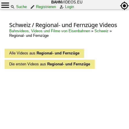
BAHN
VIDEOS.EU
Suche
Registrieren
Login
Schweiz / Regional- und Fernzüge Videos
Bahnvideos, Videos und Filme von Eisenbahnen
»
Schweiz
»
Regional- und Fernzüge
Alle Videos aus
Regional- und Fernzüge
Die ersten Videos aus
Regional- und Fernzüge