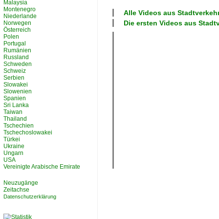
Malaysia
Montenegro
Alle Videos aus
Stadtverkeh
Niederlande
Die ersten Videos aus
Stadt
Norwegen
Österreich
Polen
Portugal
Rumänien
Russland
Schweden
Schweiz
Serbien
Slowakei
Slowenien
Spanien
Sri Lanka
Taiwan
Thailand
Tschechien
Tschechoslowakei
Türkei
Ukraine
Ungarn
USA
Vereinigte Arabische Emirate
Neuzugänge
Zeitachse
Datenschutzerklärung