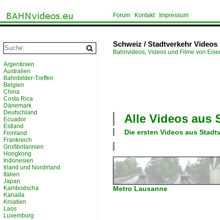
Forum
Kontakt
Impressum
Schweiz / Stadtverkehr Videos
Bahnvideos, Videos und Filme von Eis
Argentinien
Australien
Bahnbilder-Treffen
Belgien
China
Costa Rica
Dänemark
Deutschland
Alle Videos aus
Ecuador
Estland
Die ersten Videos aus
Stadt
Finnland
Frankreich
Großbritannien
Hongkong
Indonesien
Irland und Nordirland
Italien
Japan
Kambodscha
Metro Lausanne
Kanada
Kroatien
Laos
Luxemburg