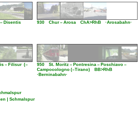
 – Disentis
930 Chur – Arosa ChA>RhB ·Arosabahn·
 – Filisur (–
950 St. Moritz – Pontresina – Poschiavo –
Campocologno (–Tirano) BB>RhB
·Berninabahn·
Schmalspur
ken | Schmalspur