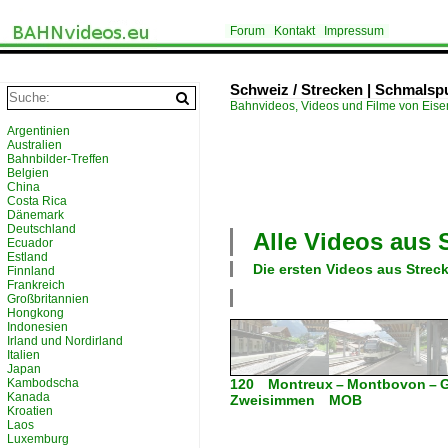
Forum
Kontakt
Impressum
Schweiz / Strecken | Schmalsp
Bahnvideos, Videos und Filme von Eis
Argentinien
Australien
Bahnbilder-Treffen
Belgien
China
Costa Rica
Dänemark
Deutschland
Alle Videos aus
Ecuador
Estland
Die ersten Videos aus
Strec
Finnland
Frankreich
Großbritannien
Hongkong
Indonesien
Irland und Nordirland
Italien
Japan
Kambodscha
120 Montreux – Montbovon – 
Kanada
Zweisimmen MOB
Kroatien
Laos
Luxemburg