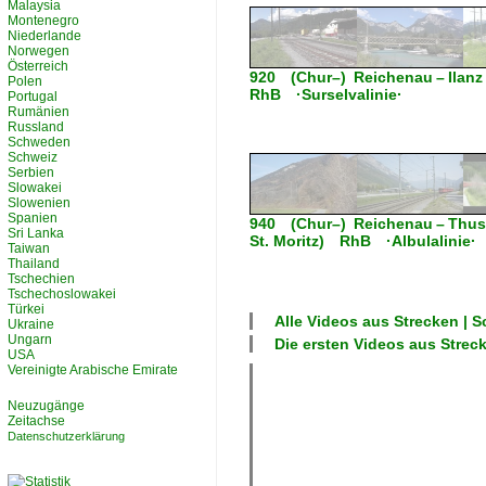
Malaysia
Montenegro
Niederlande
Norwegen
Österreich
920 (Chur–) Reichenau – Ilanz
Polen
RhB ·Surselvalinie·
Portugal
Rumänien
Russland
Schweden
Schweiz
Serbien
Slowakei
Slowenien
Spanien
940 (Chur–) Reichenau – Thusis
Sri Lanka
St. Moritz) RhB ·Albulalinie·
Taiwan
Thailand
Tschechien
Tschechoslowakei
Türkei
Alle Videos aus
Strecken | 
Ukraine
Ungarn
Die ersten Videos aus
Strec
USA
Vereinigte Arabische Emirate
Neuzugänge
Zeitachse
Datenschutzerklärung