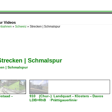
ur Videos
enbahnen
»
Schweiz
»
Strecken | Schmalspur
Strecken | Schmalspur
ken | Schmalspur
Gstaad –
910 (Chur–) Landquart – Klosters – Davos
LDB>RhB ·Prättigauerlinie·