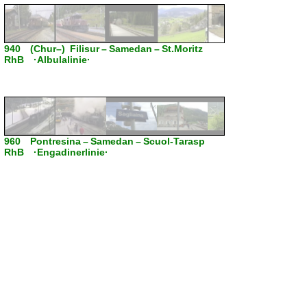
940 (Chur–) Filisur – Samedan – St.Moritz
RhB ·Albulalinie·
960 Pontresina – Samedan – Scuol-Tarasp
RhB ·Engadinerlinie·