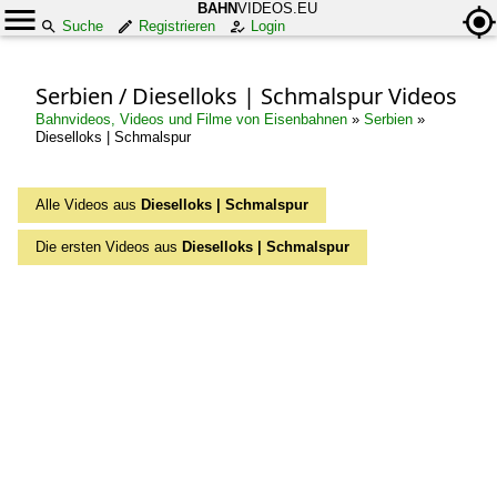
BAHN
VIDEOS.EU
Suche
Registrieren
Login
Serbien / Dieselloks | Schmalspur Videos
Bahnvideos, Videos und Filme von Eisenbahnen
»
Serbien
»
Dieselloks | Schmalspur
Alle Videos aus
Dieselloks | Schmalspur
Die ersten Videos aus
Dieselloks | Schmalspur