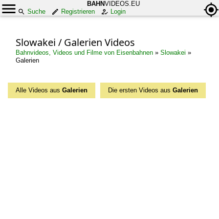
BAHN
VIDEOS.EU
Suche
Registrieren
Login
Slowakei / Galerien Videos
Bahnvideos, Videos und Filme von Eisenbahnen
»
Slowakei
»
Galerien
Alle Videos aus
Galerien
Die ersten Videos aus
Galerien