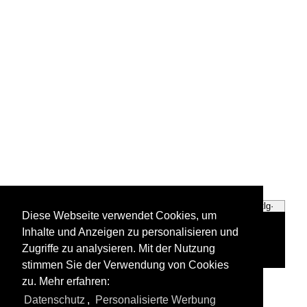
BR 463 ·Civia 3-
BR 465 ·Civia 5-tlg·
Diese Webseite verwendet Cookies, um
tlg· 'Cercanias'
Inhalte und Anzeigen zu personalisieren und
Zugriffe zu analysieren. Mit der Nutzung
stimmen Sie der Verwendung von Cookies
zu. Mehr erfahren:
Alle Videos aus
Elektrotriebzüge
Datenschutz
,
Personalisierte Werbung