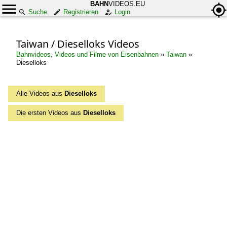
BAHN
VIDEOS.EU
Suche
Registrieren
Login
Taiwan / Dieselloks Videos
Bahnvideos, Videos und Filme von Eisenbahnen
»
Taiwan
»
Dieselloks
Alle Videos aus
Dieselloks
Die ersten Videos aus
Dieselloks