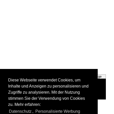
TRA R150 | EMD
~ Sonstige
Diese Webseite verwendet Cookies, um
G22CU
Inhalte und Anzeigen zu personalisieren und
Zugriffe zu analysieren. Mit der Nutzung
stimmen Sie der Verwendung von Cookies
zu. Mehr erfahren:
Alle Videos aus
Dieselloks
Datenschutz
,
Personalisierte Werbung