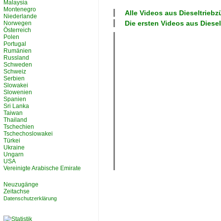
Malaysia
Montenegro
Alle Videos aus
Dieseltriebz
Niederlande
Die ersten Videos aus
Diese
Norwegen
Österreich
Polen
Portugal
Rumänien
Russland
Schweden
Schweiz
Serbien
Slowakei
Slowenien
Spanien
Sri Lanka
Taiwan
Thailand
Tschechien
Tschechoslowakei
Türkei
Ukraine
Ungarn
USA
Vereinigte Arabische Emirate
Neuzugänge
Zeitachse
Datenschutzerklärung