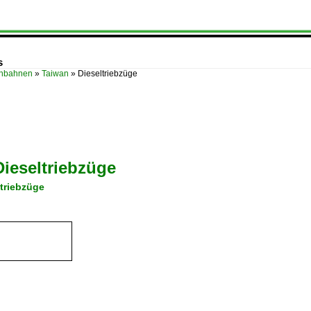
s
enbahnen
»
Taiwan
»
Dieseltriebzüge
Dieseltriebzüge
ltriebzüge