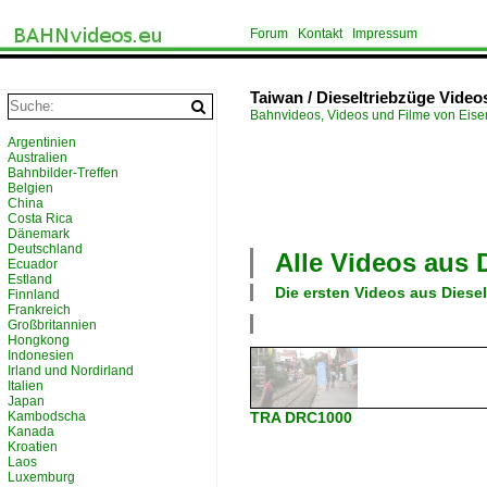
Forum
Kontakt
Impressum
Taiwan / Dieseltriebzüge Video
Bahnvideos, Videos und Filme von Eis
Argentinien
Australien
Bahnbilder-Treffen
Belgien
China
Costa Rica
Dänemark
Deutschland
Alle Videos aus
Ecuador
Estland
Die ersten Videos aus
Diese
Finnland
Frankreich
Großbritannien
Hongkong
Indonesien
Irland und Nordirland
Italien
Japan
Kambodscha
TRA DRC1000
Kanada
Kroatien
Laos
Luxemburg