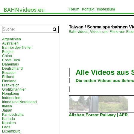
Forum
Kontakt
Impressum
Taiwan / Schmalspurbahnen Vi
Bahnvideos, Videos und Filme von Eis
Argentinien
Australien
Bahnbilder-Treffen
Belgien
China
Costa Rica
Dänemark
Deutschland
Alle Videos aus
Ecuador
Estland
Die ersten Videos aus
Schma
Finnland
Frankreich
Großbritannien
Hongkong
Indonesien
Irland und Nordirland
Italien
Japan
Kambodscha
Alishan Forest Railway | AFR
Kanada
Kroatien
Laos
Luxemburg