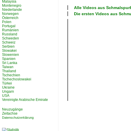
Malaysia
Montenegro
Alle Videos aus
Schmalspur
Niederlande
Die ersten Videos aus
Schma
Norwegen
Österreich
Polen
Portugal
Rumänien
Russland
Schweden
Schweiz
Serbien
Slowakei
Slowenien
Spanien
Sri Lanka
Taiwan
Thailand
Tschechien
Tschechoslowakei
Türkei
Ukraine
Ungarn
USA
Vereinigte Arabische Emirate
Neuzugänge
Zeitachse
Datenschutzerklärung