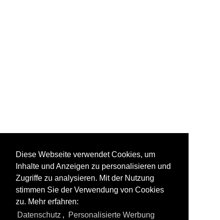
~ Sonstige
Diese Webseite verwendet Cookies, um
Inhalte und Anzeigen zu personalisieren und
Zugriffe zu analysieren. Mit der Nutzung
stimmen Sie der Verwendung von Cookies
zu. Mehr erfahren:
Alle Videos aus
Bahnhöfe (L - Z)
Datenschutz
,
Personalisierte Werbung