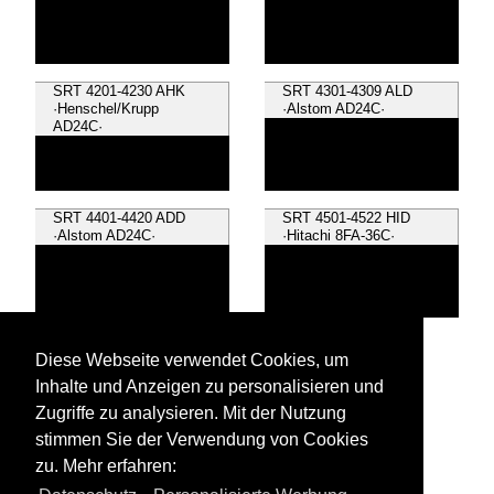
SRT 4201-4230 AHK
SRT 4301-4309 ALD
·Henschel/Krupp
·Alstom AD24C·
AD24C·
SRT 4401-4420 ADD
SRT 4501-4522 HID
·Alstom AD24C·
·Hitachi 8FA-36C·
SRT 4523-4560 GEA
Diese Webseite verwendet Cookies, um
·GE CM22-7i·
Inhalte und Anzeigen zu personalisieren und
Zugriffe zu analysieren. Mit der Nutzung
stimmen Sie der Verwendung von Cookies
zu. Mehr erfahren:
Alle Videos aus
Dieselloks