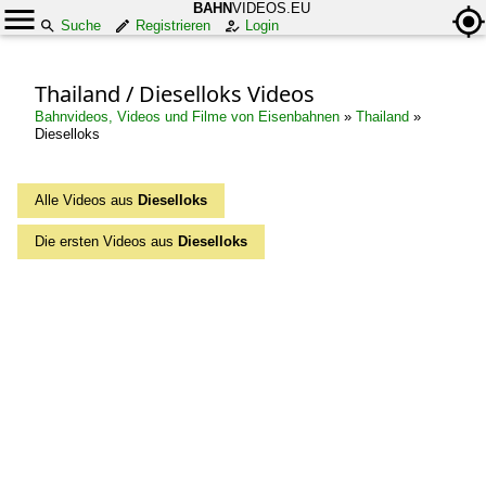
BAHN
VIDEOS.EU
Suche
Registrieren
Login
Thailand / Dieselloks Videos
Bahnvideos, Videos und Filme von Eisenbahnen
»
Thailand
»
Dieselloks
Alle Videos aus
Dieselloks
Die ersten Videos aus
Dieselloks