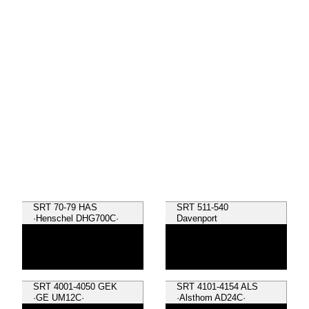
SRT 70-79 HAS
SRT 511-540
·Henschel DHG700C·
Davenport
SRT 4001-4050 GEK
SRT 4101-4154 ALS
·GE UM12C·
·Alsthom AD24C·