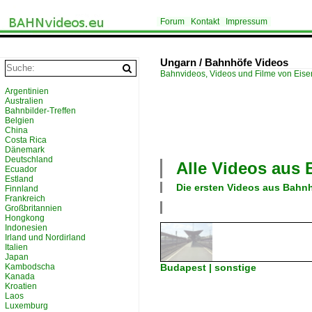
Forum
Kontakt
Impressum
Ungarn / Bahnhöfe Videos
Bahnvideos, Videos und Filme von Eis
Argentinien
Australien
Bahnbilder-Treffen
Belgien
China
Costa Rica
Dänemark
Deutschland
Alle Videos aus
Ecuador
Estland
Die ersten Videos aus
Bahnh
Finnland
Frankreich
Großbritannien
Hongkong
Indonesien
Irland und Nordirland
Italien
Japan
Kambodscha
Budapest | sonstige
Kanada
Kroatien
Laos
Luxemburg