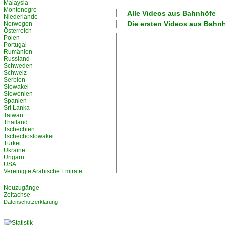
Malaysia
Montenegro
Alle Videos aus
Bahnhöfe
Niederlande
Die ersten Videos aus
Bahnh
Norwegen
Österreich
Polen
Portugal
Rumänien
Russland
Schweden
Schweiz
Serbien
Slowakei
Slowenien
Spanien
Sri Lanka
Taiwan
Thailand
Tschechien
Tschechoslowakei
Türkei
Ukraine
Ungarn
USA
Vereinigte Arabische Emirate
Neuzugänge
Zeitachse
Datenschutzerklärung