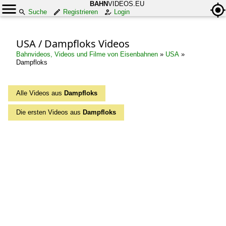
BAHN
VIDEOS.EU
Suche
Registrieren
Login
USA / Dampfloks Videos
Bahnvideos, Videos und Filme von Eisenbahnen
»
USA
»
Dampfloks
Alle Videos aus
Dampfloks
Die ersten Videos aus
Dampfloks