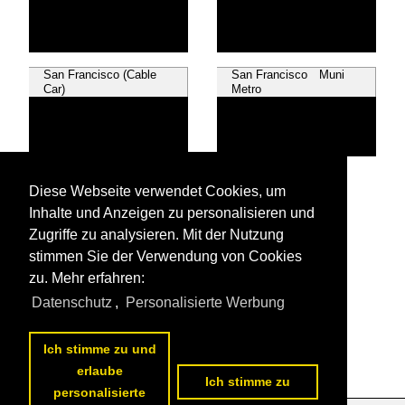
San Francisco (Cable
San Francisco Muni
Car)
Metro
Seattle
Diese Webseite verwendet Cookies, um
Inhalte und Anzeigen zu personalisieren und
Zugriffe zu analysieren. Mit der Nutzung
stimmen Sie der Verwendung von Cookies
zu. Mehr erfahren:
Alle Videos aus
Stadtverkehr
Datenschutz
,
Personalisierte Werbung
Die ersten Videos aus
Stadtverkehr
Ich stimme zu und
erlaube
Ich stimme zu
personalisierte