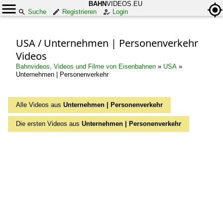
BAHN
VIDEOS.EU
Suche
Registrieren
Login
USA / Unternehmen | Personenverkehr
Videos
Bahnvideos, Videos und Filme von Eisenbahnen
»
USA
»
Unternehmen | Personenverkehr
Alle Videos aus
Unternehmen | Personenverkehr
Die ersten Videos aus
Unternehmen | Personenverkehr