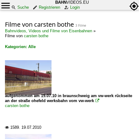
BAHN
VIDEOS.EU
Suche
Registrieren
Login
Filme von carsten bothe
3 Filme
Bahnvideos, Videos und Filme von Eisenbahnen
»
Filme von
carsten bothe
Kategorien: Alle
×
Alle Kategorien
Deutschland
Dampfloks
aufgenommen am 19.07.10 in braunschweig am vw-werk rückseite
BR 50 DB 050-053 ·DB-Umbau·
an der straße ohefeld werksbahn vom vw-werk

carsten bothe
Schmalspurbahnen
Harzer Schmalspurbahnen ·HSB·
1589.
19.07.2010
