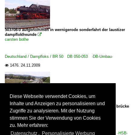
503708-0 aufgenommen in wernigerode sonderfahrt der laustizer
dampflokfreunde

carsten bothe
Deutschland / Dampfloks / BR 50 DB 050-053 ·DB-Umbau·
1476.
24.11.2009

Diese Webseite verwendet Cookies, um
Inhalte und Anzeigen zu personalisieren und
aufgenommen in wernigerode nähe des bahnhofes von der brücke
Zugriffe zu analysieren. Mit der Nutzung
diesellok der harzerschmalspurbahn

carsten bothe
stimmen Sie der Verwendung von Cookies
zu. Mehr erfahren:
Deutschland / Schmalspurbahnen / Harzer Schmalspurbahnen ·HSB·
Datenschutz
,
Personalisierte Werbung