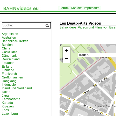
Forum
Kontakt
Impressum
Les Beaux-Arts Videos
Bahnvideos, Videos und Filme von Eis
Argentinien
Australien
Bahnbilder-Treffen
Belgien
China
+
Costa Rica
Karte
Dänemark
−
Deutschland
Ecuador
Estland
Finnland
Frankreich
Großbritannien
Hongkong
Indonesien
Irland und Nordirland
Italien
Japan
Kambodscha
Kanada
Kroatien
Laos
Luxemburg