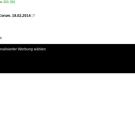
me 201-291
 Corum. 18.02.2014

ch
onalisierter Werbung wählen.
n 1,2 und 4. Die Triebwagen kommen hier nur mühsam durch den
t. In der Folge 3: Citadis 301 der Linie 4 , Citadis 301 der
dem Terminus in Jacou. 26.03.2012

ch
n 1,2 und 4. Die Triebwagen kommen hier nur mühsam durch den
t. In der Folge 2: Citadis 401 der Linie 1, Citadis 301 der
ch
n 1,2 und 4. Die Triebwagen kommen hier nur mühsam durch den
t. In der Folge 1: Citadis 401 der Linie 1 und Citadis 301 der