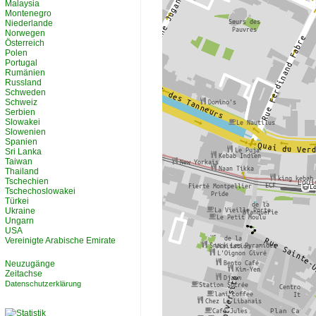
Malaysia
Montenegro
Niederlande
Norwegen
Österreich
Polen
Portugal
Rumänien
Russland
Schweden
Schweiz
Serbien
Slowakei
Slowenien
Spanien
Sri Lanka
Taiwan
Thailand
Tschechien
Tschechoslowakei
Türkei
Ukraine
Ungarn
USA
Vereinigte Arabische Emirate
Neuzugänge
Zeitachse
Datenschutzerklärung