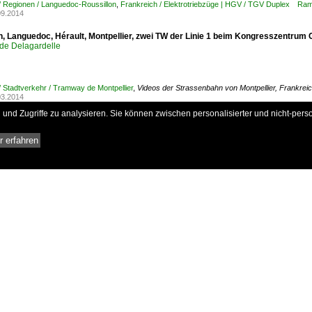
/ Regionen / Languedoc-Roussillon
,
Frankreich / Elektrotriebzüge | HGV / TGV Duplex Ra
09.2014
h, Languedoc, Hérault, Montpellier, zwei TW der Linie 1 beim Kongresszentrum
de Delagardelle
/ Stadtverkehr / Tramway de Montpellier
,
Videos der Strassenbahn von Montpellier, Frankrei
03.2014
und Zugriffe zu analysieren. Sie können zwischen personalisierter und nicht-pers
h, Languedoc-Roussillon, Hérault, Montpellier, Haltestelle "CORUM" der Linie
ten Strassenverkehr. Sogar manche Fussgänger sind sich der Gefahr nicht bewuss
m Corum und in voller Fahrt zwischen der Haltestelle "Georges Pompidou" und 
 erfahren
de Delagardelle
/ Stadtverkehr / Tramway de Montpellier
,
Videos der Strassenbahn von Montpellier, Frankrei
.03.2013
h, Languedoc-Roussillon, Hérault, Montpellier, Haltestelle "CORUM" der Linie
ten Strassenverkehr. Sogar manche Fussgänger sind sich der Gefahr nicht bewuss
d Citadis 301 der Linie 2. 26.03.2013

de Delagardelle
/ Stadtverkehr / Tramway de Montpellier
,
Videos der Strassenbahn von Montpellier, Frankrei
.03.2013
h, Languedoc-Roussillon, Hérault, Montpellier, Haltestelle "CORUM" der Linie
ten Strassenverkehr. Sogar manche Fussgänger sind sich der Gefahr nicht bewuss
6.03.2013
