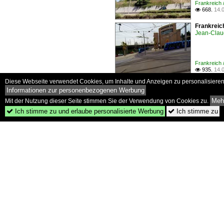
Frankreich 
668.
14.

Frankreic
Jean-Clau
Frankreich 
935.
14.

Diese Webseite verwendet Cookies, um Inhalte und Anzeigen zu personalisieren 
Frankreic
Informationen zur personenbezogenen Werbung
recht dich
Linie 2 a
Mehr
Mit der Nutzung dieser Seite stimmen Sie der Verwendung von Cookies zu.
Jean-Clau
Ich stimme zu und erlaube personalisierte Werbung
Ich stimme zu


Frankreich 
1047.
30

Frankreic
recht dich
Linie 4 un
Jean-Clau
Frankreich 
1007.
30

Frankreic
recht dich
Linie 4. 2