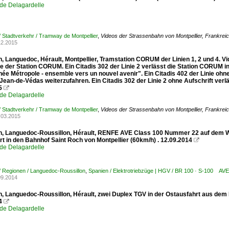
de Delagardelle
/ Stadtverkehr / Tramway de Montpellier
,
Videos der Strassenbahn von Montpellier, Frankrei
12.2015
, Languedoc, Hérault, Montpellier, Tramstation CORUM der Linien 1, 2 und 4. Vi
e der Station CORUM. Ein Citadis 302 der Linie 2 verlässt die Station CORUM i
ée Métropole - ensemble vers un nouvel avenir". Ein Citadis 402 der Linie ohn
-Jean-de-Védas weiterzufahren. Ein Citadis 302 der Linie 2 ohne Aufschrift ve
5

de Delagardelle
/ Stadtverkehr / Tramway de Montpellier
,
Videos der Strassenbahn von Montpellier, Frankrei
.03.2015
h, Languedoc-Roussillon, Hérault, RENFE AVE Class 100 Nummer 22 auf dem Weg
rt in den Bahnhof Saint Roch von Montpellier (60km/h) . 12.09.2014

de Delagardelle
/ Regionen / Languedoc-Roussillon
,
Spanien / Elektrotriebzüge | HGV / BR 100 · S-100 AVE
09.2014
h, Languedoc-Roussillon, Hérault, zwei Duplex TGV in der Ostausfahrt aus dem 
14

de Delagardelle