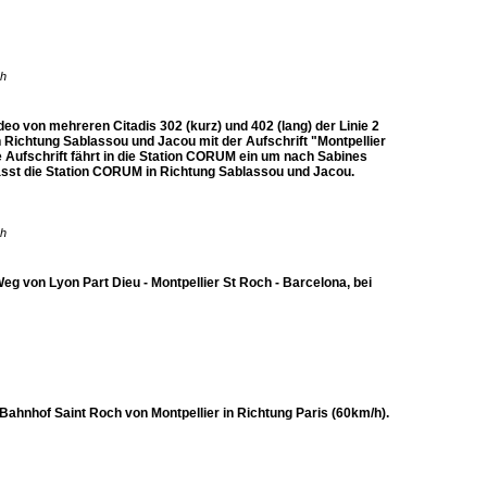
ch
deo von mehreren Citadis 302 (kurz) und 402 (lang) der Linie 2
n Richtung Sablassou und Jacou mit der Aufschrift "Montpellier
e Aufschrift fährt in die Station CORUM ein um nach Sabines
rlässt die Station CORUM in Richtung Sablassou und Jacou.
ch
 von Lyon Part Dieu - Montpellier St Roch - Barcelona, bei
Bahnhof Saint Roch von Montpellier in Richtung Paris (60km/h).