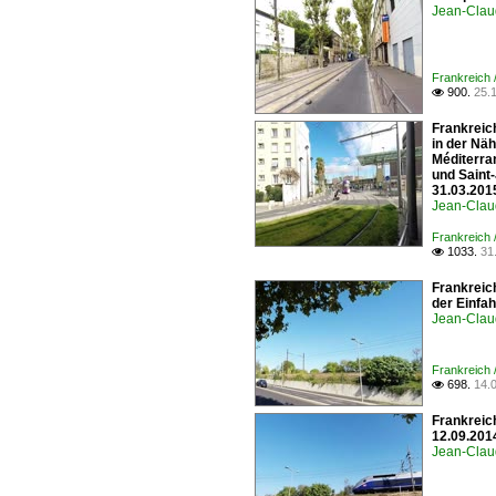
Jean-Clau
Frankreich 
900.
25.

Frankreich
in der Näh
Méditerran
und Saint
31.03.201
Jean-Clau
Frankreich 
1033.
31

Frankreic
der Einfah
Jean-Clau
Frankreich 
698.
14.

Frankreic
12.09.20
Jean-Clau