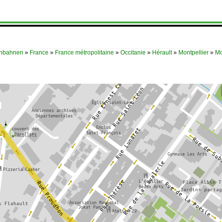
enbahnen
»
France
»
France métropolitaine
»
Occitanie
»
Hérault
»
Montpellier
»
Mo