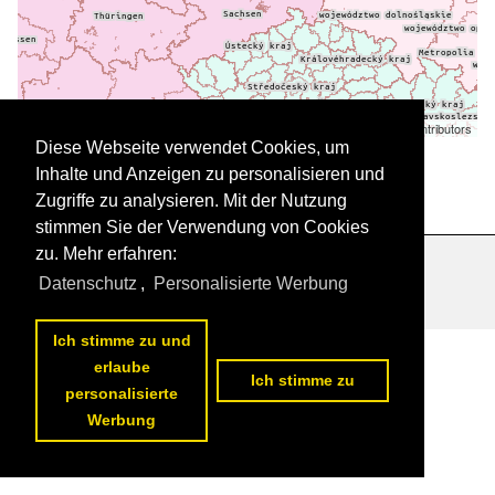
Leaflet
| ©
OpenStreetMap
contributors
Daten werden geladen
Diese Webseite verwendet Cookies, um
Inhalte und Anzeigen zu personalisieren und
Zugriffe zu analysieren. Mit der Nutzung
stimmen Sie der Verwendung von Cookies
zu. Mehr erfahren:
Datenschutzerklärung
|
Impressum
|
Kontakt
Datenschutz
,
Personalisierte Werbung
Ich stimme zu und
erlaube
Ich stimme zu
personalisierte
Werbung