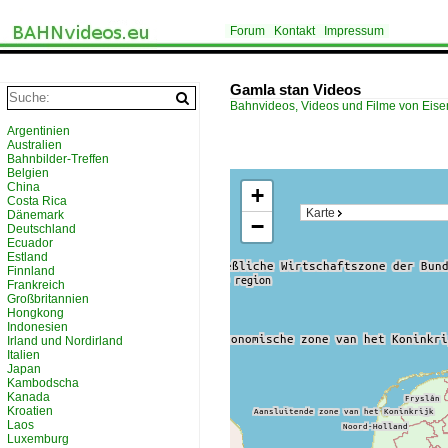
Forum
Kontakt
Impressum
Gamla stan Videos
Bahnvideos, Videos und Filme von Eis
Argentinien
Australien
Bahnbilder-Treffen
Belgien
China
+
Costa Rica
Karte
Dänemark
−
Deutschland
Ecuador
Estland
Finnland
Frankreich
Großbritannien
Hongkong
Indonesien
Irland und Nordirland
Italien
Japan
Kambodscha
Kanada
Kroatien
Laos
Luxemburg