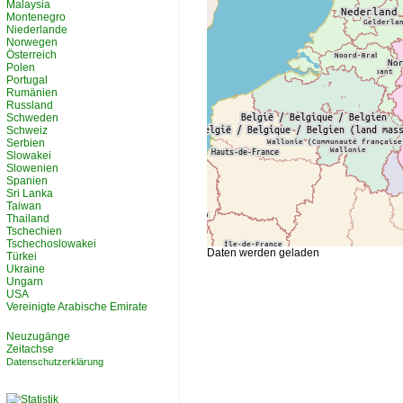
Malaysia
Montenegro
Niederlande
Norwegen
Österreich
Polen
Portugal
Rumänien
Russland
Schweden
Schweiz
Serbien
Slowakei
Slowenien
Spanien
Sri Lanka
Taiwan
Thailand
Tschechien
Tschechoslowakei
Daten werden geladen
Türkei
Ukraine
Ungarn
USA
Vereinigte Arabische Emirate
Neuzugänge
Zeitachse
Datenschutzerklärung