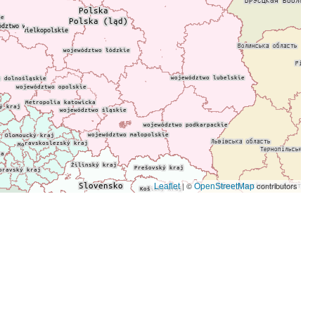
| ©
contributors
Leaflet
OpenStreetMap